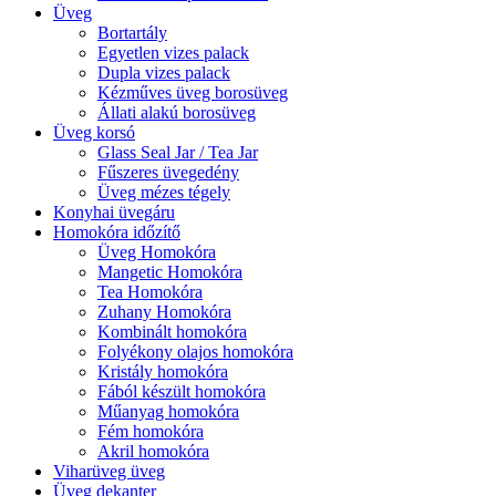
Üveg
Bortartály
Egyetlen vizes palack
Dupla vizes palack
Kézműves üveg borosüveg
Állati alakú borosüveg
Üveg korsó
Glass Seal Jar / Tea Jar
Fűszeres üvegedény
Üveg mézes tégely
Konyhai üvegáru
Homokóra időzítő
Üveg Homokóra
Mangetic Homokóra
Tea Homokóra
Zuhany Homokóra
Kombinált homokóra
Folyékony olajos homokóra
Kristály homokóra
Fából készült homokóra
Műanyag homokóra
Fém homokóra
Akril homokóra
Viharüveg üveg
Üveg dekanter