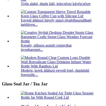
Tojás alakú, dupla falú, teáscsésze kávéscsésze
Egyedi átlátszó hüvely utazó újrafelhasználható
tartóüveg...
Kreatív, stílusos asztali cseppvihar
üvegbaromet...
Modern, kerek átlátszó egyedi logó, duplafalú
boroszilic...
Glass Seal Jar / Tea Jar