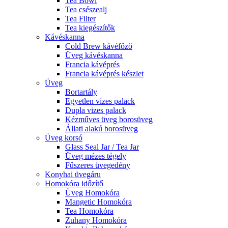
Tea Bowl
Tea csészealj
Tea Filter
Tea kiegészítők
Kávéskanna
Cold Brew kávéfőző
Üveg kávéskanna
Francia kávéprés
Francia kávéprés készlet
Üveg
Bortartály
Egyetlen vizes palack
Dupla vizes palack
Kézműves üveg borosüveg
Állati alakú borosüveg
Üveg korsó
Glass Seal Jar / Tea Jar
Üveg mézes tégely
Fűszeres üvegedény
Konyhai üvegáru
Homokóra időzítő
Üveg Homokóra
Mangetic Homokóra
Tea Homokóra
Zuhany Homokóra