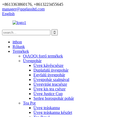
+8613363860176, +8613223455645
manager@qqglassltd.com
English
itthon
Rólunk
Termékek
QiAOQi forró termékek
Üvegpohár
Üveg kávéscsésze
Duplafalú üvegpohár
Egyfalú üvegpohár
Üvegpohár szalmával
Üvegvirág teacsésze
Üveg kis tea csésze
Üveg Justice Cup
Serleg borospohár pohár
Tea Pot
Üveg teáskanna
Üveg teáskanna készlet