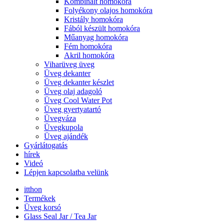
Kombinált homokóra
Folyékony olajos homokóra
Kristály homokóra
Fából készült homokóra
Műanyag homokóra
Fém homokóra
Akril homokóra
Viharüveg üveg
Üveg dekanter
Üveg dekanter készlet
Üveg olaj adagoló
Üveg Cool Water Pot
Üveg gyertyatartó
Üvegváza
Üvegkupola
Üveg ajándék
Gyárlátogatás
hírek
Videó
Lépjen kapcsolatba velünk
itthon
Termékek
Üveg korsó
Glass Seal Jar / Tea Jar