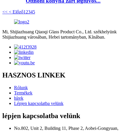
Otthoni konyha zárt légfúvós...
<<
< Előző
1
2
3
4
5
Mi, Shijiazhuang Qiaoqi Glass Product Co., Ltd. székhelyünk
Shijiazhuang városában, Hebei tartományban, Kínában.
HASZNOS LINKEK
Rólunk
Termékek
hírek
Lépjen kapcsolatba velünk
lépjen kapcsolatba velünk
No.802, Unit 2, Building 11, Phase 2, Aobei-Gongyuan,