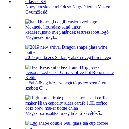
Nagykereskedelmi Olcsó Nagy étterem Vízivó
Gyümölcslé...
kézzel fújható üveg ajándék testreszabott logó
Mágneses óragl...
2019 új érkezés Sárkány alakú üveg borosüveg
Hőálló üveg kézi csepegtető pyrex személyre
szabott Cl...
Magas boroszilikát üveg hőálló kávéfőző...