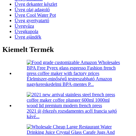
Üveg dekanter készlet
Üveg olaj adagoló
Üveg Cool Water Pot
Üveg gyertyatartó
Üvegváza
Üvegkupola
Üveg ajándék
Kiemelt Termék
Élelmiszer-minőségű testreszabható Amazon
nagykereskedelmi BPA-mentes P...
2021 új érkezés rozsdamentes acél francia sajtó
kávé...