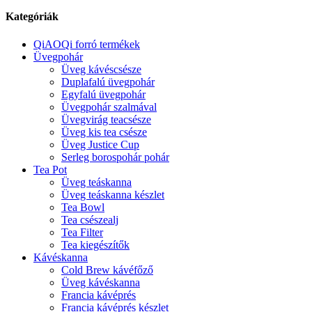
Kategóriák
QiAOQi forró termékek
Üvegpohár
Üveg kávéscsésze
Duplafalú üvegpohár
Egyfalú üvegpohár
Üvegpohár szalmával
Üvegvirág teacsésze
Üveg kis tea csésze
Üveg Justice Cup
Serleg borospohár pohár
Tea Pot
Üveg teáskanna
Üveg teáskanna készlet
Tea Bowl
Tea csészealj
Tea Filter
Tea kiegészítők
Kávéskanna
Cold Brew kávéfőző
Üveg kávéskanna
Francia kávéprés
Francia kávéprés készlet