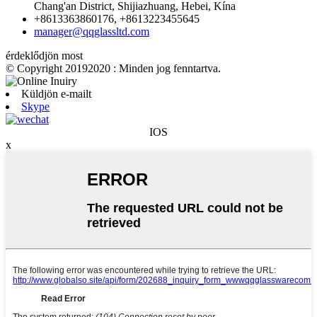
Chang'an District, Shijiazhuang, Hebei, Kína
+8613363860176, +8613223455645
manager@qqglassltd.com
érdeklődjön most
© Copyright 20192020 : Minden jog fenntartva.
Küldjön e-mailt
Skype
IOS
x