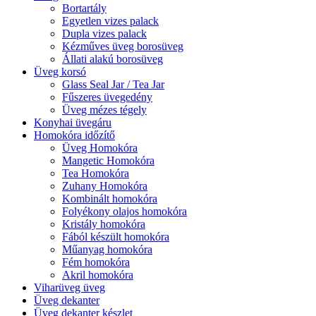
Bortartály
Egyetlen vizes palack
Dupla vizes palack
Kézműves üveg borosüveg
Állati alakú borosüveg
Üveg korsó
Glass Seal Jar / Tea Jar
Fűszeres üvegedény
Üveg mézes tégely
Konyhai üvegáru
Homokóra időzítő
Üveg Homokóra
Mangetic Homokóra
Tea Homokóra
Zuhany Homokóra
Kombinált homokóra
Folyékony olajos homokóra
Kristály homokóra
Fából készült homokóra
Műanyag homokóra
Fém homokóra
Akril homokóra
Viharüveg üveg
Üveg dekanter
Üveg dekanter készlet