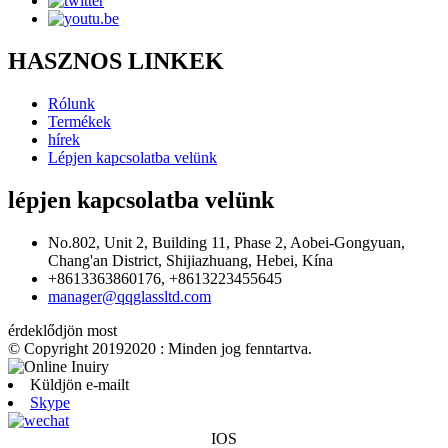
HASZNOS LINKEK
Rólunk
Termékek
hírek
Lépjen kapcsolatba velünk
lépjen kapcsolatba velünk
No.802, Unit 2, Building 11, Phase 2, Aobei-Gongyuan,
Chang'an District, Shijiazhuang, Hebei, Kína
+8613363860176, +8613223455645
manager@qqglassltd.com
érdeklődjön most
© Copyright 20192020 : Minden jog fenntartva.
Küldjön e-mailt
Skype
IOS