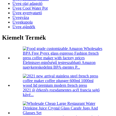
Üveg olaj adagoló
Üveg Cool Water Pot
Üveg gyertyatartó
Üvegváza
Üvegkupola
Üveg ajándék
Kiemelt Termék
Élelmiszer-minőségű testreszabható Amazon
nagykereskedelmi BPA-mentes P...
2021 új érkezés rozsdamentes acél francia sajtó
kávé...