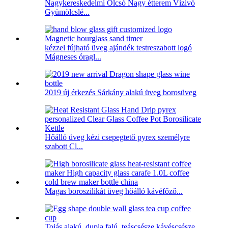
Nagykereskedelmi Olcsó Nagy étterem Vízivó
Gyümölcslé...
kézzel fújható üveg ajándék testreszabott logó
Mágneses óragl...
2019 új érkezés Sárkány alakú üveg borosüveg
Hőálló üveg kézi csepegtető pyrex személyre
szabott Cl...
Magas boroszilikát üveg hőálló kávéfőző...
Tojás alakú, dupla falú, teáscsésze kávéscsésze