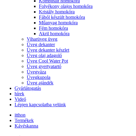
Kombinált homokóra
Folyékony olajos homokóra
Kristály homokóra
Fából készült homokóra
Műanyag homokóra
Fém homokóra
Akril homokóra
Viharüveg üveg
Üveg dekanter
Üveg dekanter készlet
Üveg olaj adagoló
Üveg Cool Water Pot
Üveg gyertyatartó
Üvegváza
Üvegkupola
Üveg ajándék
Gyárlátogatás
hírek
Videó
Lépjen kapcsolatba velünk
itthon
Termékek
Kávéskanna