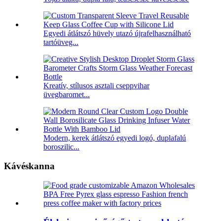
Egyedi átlátszó hüvely utazó újrafelhasználható
tartóüveg...
Kreatív, stílusos asztali cseppvihar
üvegbaromet...
Modern, kerek átlátszó egyedi logó, duplafalú
boroszilic...
Kávéskanna