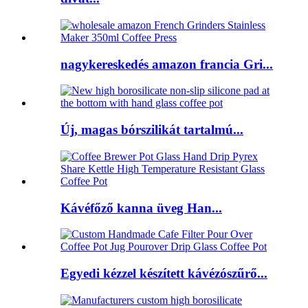
nagykereskedés amazon francia Gri...
Új, magas bórszilikát tartalmú...
Kávéfőző kanna üveg Han...
Egyedi kézzel készített kávézószűrő...