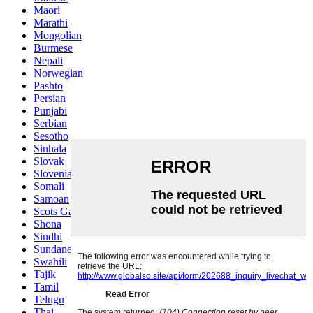
Maori
Marathi
Mongolian
Burmese
Nepali
Norwegian
Pashto
Persian
Punjabi
Serbian
Sesotho
Sinhala
Slovak
Slovenian
Somali
Samoan
Scots Gaelic
Shona
Sindhi
Sundanese
Swahili
Tajik
Tamil
Telugu
Thai