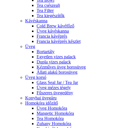
Tea Bowl
Tea csészealj
Tea Filter
Tea kiegészítők
Kávéskanna
Cold Brew kávéfőző
Üveg kávéskanna
Francia kávéprés
Francia kávéprés készlet
Üveg
Bortartály
Egyetlen vizes palack
Dupla vizes palack
Kézműves üveg borosüveg
Állati alakú borosüveg
Üveg korsó
Glass Seal Jar / Tea Jar
Üveg mézes tégely
Fűszeres üvegedény
Konyhai üvegáru
Homokóra időzítő
Üveg Homokóra
Mangetic Homokóra
Tea Homokóra
Zuhany Homokóra