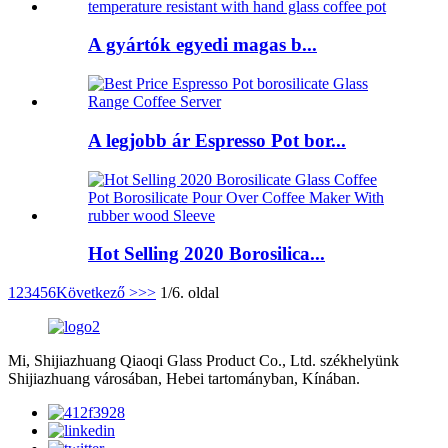
A gyártók egyedi magas b...
A legjobb ár Espresso Pot bor...
Hot Selling 2020 Borosilica...
1
2
3
4
5
6
Következő >
>>
1/6. oldal
Mi, Shijiazhuang Qiaoqi Glass Product Co., Ltd. székhelyünk
Shijiazhuang városában, Hebei tartományban, Kínában.