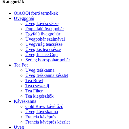
Kategóriák
QiAOQi forró termékek
Üvegpohár
Üveg kávéscsésze
Duplafalú üvegpohár
Egyfalú üvegpohár
Üvegpohár szalmával
Üvegvirág teacsésze
Üveg kis tea csésze
Üveg Justice Cup
Serleg borospohár pohár
Tea Pot
Üveg teáskanna
Üveg teáskanna készlet
Tea Bowl
Tea csészealj
Tea Filter
Tea kiegészítők
Kávéskanna
Cold Brew kávéfőző
Üveg kávéskanna
Francia kávéprés
Francia kávéprés készlet
Üveg