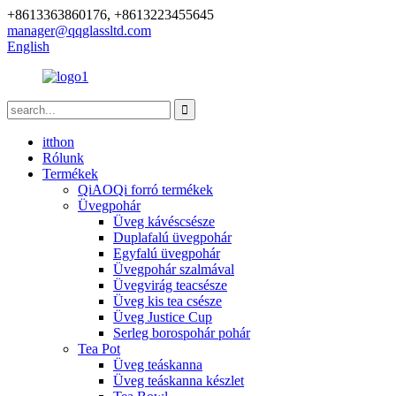
+8613363860176, +8613223455645
manager@qqglassltd.com
English
itthon
Rólunk
Termékek
QiAOQi forró termékek
Üvegpohár
Üveg kávéscsésze
Duplafalú üvegpohár
Egyfalú üvegpohár
Üvegpohár szalmával
Üvegvirág teacsésze
Üveg kis tea csésze
Üveg Justice Cup
Serleg borospohár pohár
Tea Pot
Üveg teáskanna
Üveg teáskanna készlet