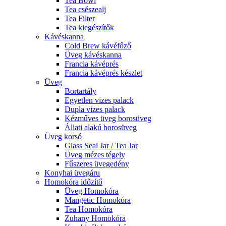
Tea Bowl
Tea csészealj
Tea Filter
Tea kiegészítők
Kávéskanna
Cold Brew kávéfőző
Üveg kávéskanna
Francia kávéprés
Francia kávéprés készlet
Üveg
Bortartály
Egyetlen vizes palack
Dupla vizes palack
Kézműves üveg borosüveg
Állati alakú borosüveg
Üveg korsó
Glass Seal Jar / Tea Jar
Üveg mézes tégely
Fűszeres üvegedény
Konyhai üvegáru
Homokóra időzítő
Üveg Homokóra
Mangetic Homokóra
Tea Homokóra
Zuhany Homokóra