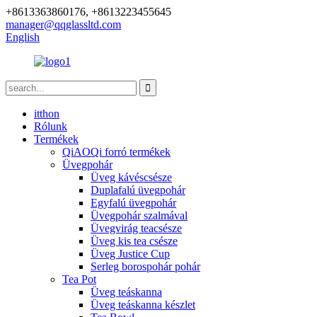
+8613363860176, +8613223455645
manager@qqglassltd.com
English
itthon
Rólunk
Termékek
QiAOQi forró termékek
Üvegpohár
Üveg kávéscsésze
Duplafalú üvegpohár
Egyfalú üvegpohár
Üvegpohár szalmával
Üvegvirág teacsésze
Üveg kis tea csésze
Üveg Justice Cup
Serleg borospohár pohár
Tea Pot
Üveg teáskanna
Üveg teáskanna készlet