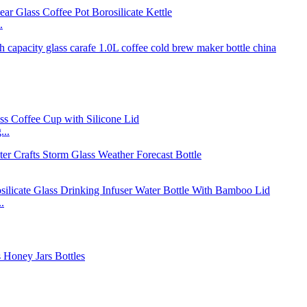
.
...
.