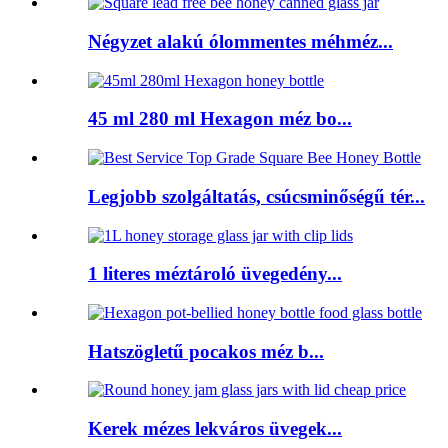
Négyzet alakú ólommentes méhméz...
45 ml 280 ml Hexagon méz bo...
Legjobb szolgáltatás, csúcsminőségű tér...
1 literes méztároló üvegedény...
Hatszögletű pocakos méz b...
Kerek mézes lekváros üvegek...