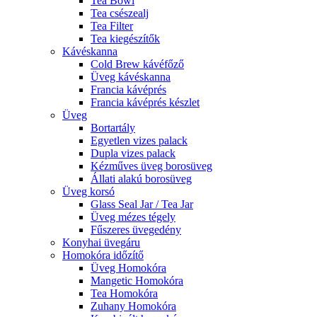
Tea Bowl
Tea csészealj
Tea Filter
Tea kiegészítők
Kávéskanna
Cold Brew kávéfőző
Üveg kávéskanna
Francia kávéprés
Francia kávéprés készlet
Üveg
Bortartály
Egyetlen vizes palack
Dupla vizes palack
Kézműves üveg borosüveg
Állati alakú borosüveg
Üveg korsó
Glass Seal Jar / Tea Jar
Üveg mézes tégely
Fűszeres üvegedény
Konyhai üvegáru
Homokóra időzítő
Üveg Homokóra
Mangetic Homokóra
Tea Homokóra
Zuhany Homokóra