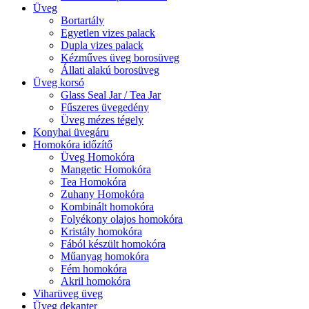
Üveg
Bortartály
Egyetlen vizes palack
Dupla vizes palack
Kézműves üveg borosüveg
Állati alakú borosüveg
Üveg korsó
Glass Seal Jar / Tea Jar
Fűszeres üvegedény
Üveg mézes tégely
Konyhai üvegáru
Homokóra időzítő
Üveg Homokóra
Mangetic Homokóra
Tea Homokóra
Zuhany Homokóra
Kombinált homokóra
Folyékony olajos homokóra
Kristály homokóra
Fából készült homokóra
Műanyag homokóra
Fém homokóra
Akril homokóra
Viharüveg üveg
Üveg dekanter