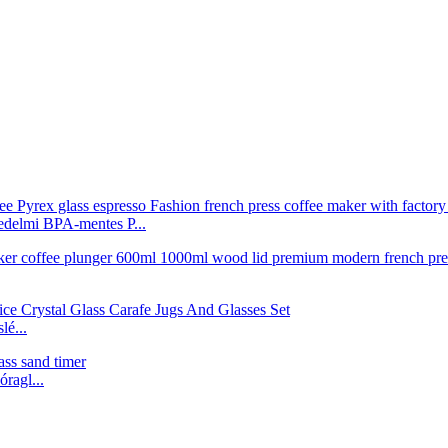
edelmi BPA-mentes P...
é...
ragl...