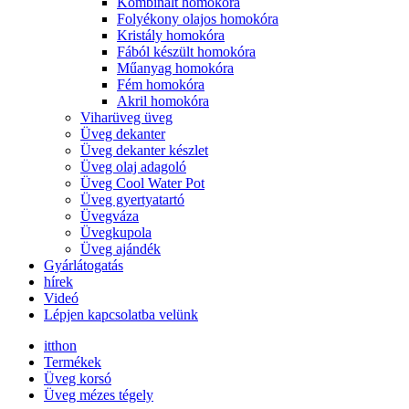
Kombinált homokóra
Folyékony olajos homokóra
Kristály homokóra
Fából készült homokóra
Műanyag homokóra
Fém homokóra
Akril homokóra
Viharüveg üveg
Üveg dekanter
Üveg dekanter készlet
Üveg olaj adagoló
Üveg Cool Water Pot
Üveg gyertyatartó
Üvegváza
Üvegkupola
Üveg ajándék
Gyárlátogatás
hírek
Videó
Lépjen kapcsolatba velünk
itthon
Termékek
Üveg korsó
Üveg mézes tégely