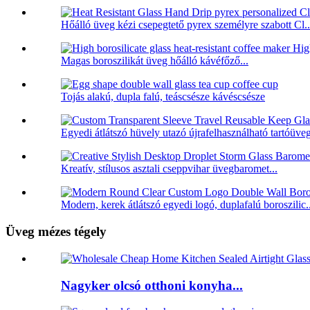
Hőálló üveg kézi csepegtető pyrex személyre szabott Cl..
Magas boroszilikát üveg hőálló kávéfőző...
Tojás alakú, dupla falú, teáscsésze kávéscsésze
Egyedi átlátszó hüvely utazó újrafelhasználható tartóüveg
Kreatív, stílusos asztali cseppvihar üvegbaromet...
Modern, kerek átlátszó egyedi logó, duplafalú boroszilic..
Üveg mézes tégely
Nagyker olcsó otthoni konyha...