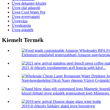
Üveg dekanter készlet
Üveg olaj adagoló
Üveg Cool Water Pot
Üveg gyertyatartó
Üvegváza
Üvegkupola
Üveg ajándék
Kiemelt Termék
Élelmiszer-minőségű testreszabható Amazon nagykeresk
2021 új érkezés rozsdamentes acél francia sajtó kávé...
Nagykereskedelmi Olcsó Nagy étterem Vízivó Gyümölcsl
kézzel fújható üveg ajándék testreszabott logó Mágneses ó
2019 új érkezés Sárkány alakú üveg borosüveg