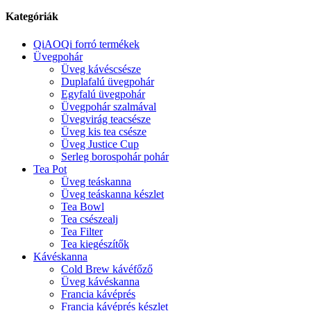
Kategóriák
QiAOQi forró termékek
Üvegpohár
Üveg kávéscsésze
Duplafalú üvegpohár
Egyfalú üvegpohár
Üvegpohár szalmával
Üvegvirág teacsésze
Üveg kis tea csésze
Üveg Justice Cup
Serleg borospohár pohár
Tea Pot
Üveg teáskanna
Üveg teáskanna készlet
Tea Bowl
Tea csészealj
Tea Filter
Tea kiegészítők
Kávéskanna
Cold Brew kávéfőző
Üveg kávéskanna
Francia kávéprés
Francia kávéprés készlet