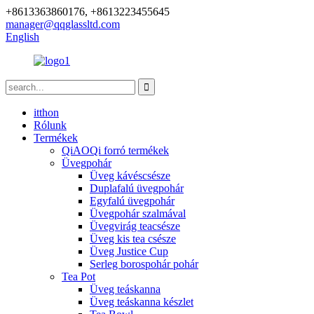
+8613363860176, +8613223455645
manager@qqglassltd.com
English
itthon
Rólunk
Termékek
QiAOQi forró termékek
Üvegpohár
Üveg kávéscsésze
Duplafalú üvegpohár
Egyfalú üvegpohár
Üvegpohár szalmával
Üvegvirág teacsésze
Üveg kis tea csésze
Üveg Justice Cup
Serleg borospohár pohár
Tea Pot
Üveg teáskanna
Üveg teáskanna készlet