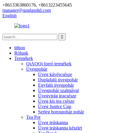
+8613363860176, +8613223455645
manager@qqglassltd.com
English
itthon
Rólunk
Termékek
QiAOQi forró termékek
Üvegpohár
Üveg kávéscsésze
Duplafalú üvegpohár
Egyfalú üvegpohár
Üvegpohár szalmával
Üvegvirág teacsésze
Üveg kis tea csésze
Üveg Justice Cup
Serleg borospohár pohár
Tea Pot
Üveg teáskanna
Üveg teáskanna készlet