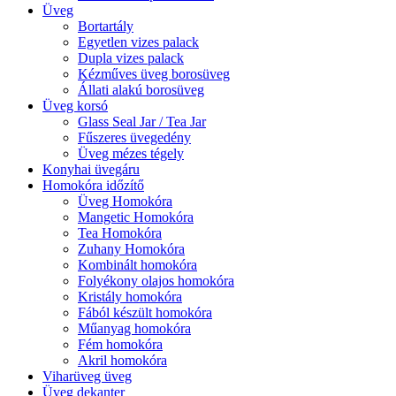
Üveg
Bortartály
Egyetlen vizes palack
Dupla vizes palack
Kézműves üveg borosüveg
Állati alakú borosüveg
Üveg korsó
Glass Seal Jar / Tea Jar
Fűszeres üvegedény
Üveg mézes tégely
Konyhai üvegáru
Homokóra időzítő
Üveg Homokóra
Mangetic Homokóra
Tea Homokóra
Zuhany Homokóra
Kombinált homokóra
Folyékony olajos homokóra
Kristály homokóra
Fából készült homokóra
Műanyag homokóra
Fém homokóra
Akril homokóra
Viharüveg üveg
Üveg dekanter