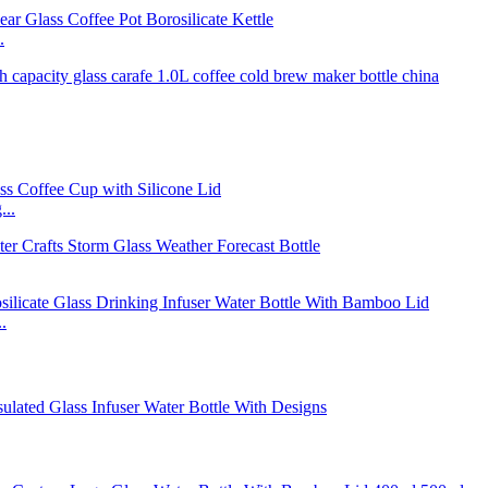
.
...
.