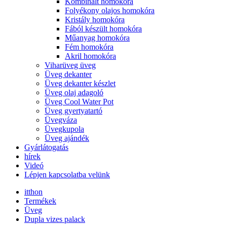
Kombinált homokóra
Folyékony olajos homokóra
Kristály homokóra
Fából készült homokóra
Műanyag homokóra
Fém homokóra
Akril homokóra
Viharüveg üveg
Üveg dekanter
Üveg dekanter készlet
Üveg olaj adagoló
Üveg Cool Water Pot
Üveg gyertyatartó
Üvegváza
Üvegkupola
Üveg ajándék
Gyárlátogatás
hírek
Videó
Lépjen kapcsolatba velünk
itthon
Termékek
Üveg
Dupla vizes palack