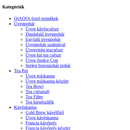
Kategóriák
QiAOQi forró termékek
Üvegpohár
Üveg kávéscsésze
Duplafalú üvegpohár
Egyfalú üvegpohár
Üvegpohár szalmával
Üvegvirág teacsésze
Üveg kis tea csésze
Üveg Justice Cup
Serleg borospohár pohár
Tea Pot
Üveg teáskanna
Üveg teáskanna készlet
Tea Bowl
Tea csészealj
Tea Filter
Tea kiegészítők
Kávéskanna
Cold Brew kávéfőző
Üveg kávéskanna
Francia kávéprés
Francia kávéprés készlet