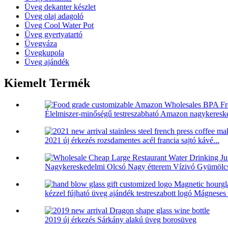
Üveg dekanter készlet
Üveg olaj adagoló
Üveg Cool Water Pot
Üveg gyertyatartó
Üvegváza
Üvegkupola
Üveg ajándék
Kiemelt Termék
Élelmiszer-minőségű testreszabható Amazon nagykeresk
2021 új érkezés rozsdamentes acél francia sajtó kávé...
Nagykereskedelmi Olcsó Nagy étterem Vízivó Gyümölcsl
kézzel fújható üveg ajándék testreszabott logó Mágneses ó
2019 új érkezés Sárkány alakú üveg borosüveg