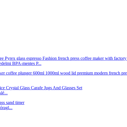
edelmi BPA-mentes P...
é...
ragl...