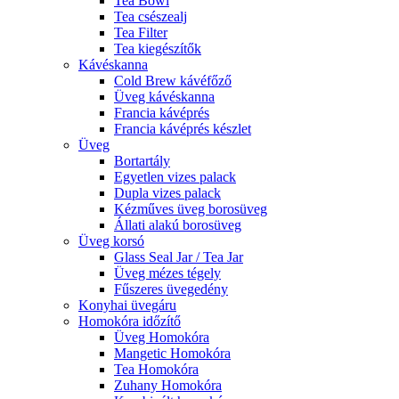
Tea Bowl
Tea csészealj
Tea Filter
Tea kiegészítők
Kávéskanna
Cold Brew kávéfőző
Üveg kávéskanna
Francia kávéprés
Francia kávéprés készlet
Üveg
Bortartály
Egyetlen vizes palack
Dupla vizes palack
Kézműves üveg borosüveg
Állati alakú borosüveg
Üveg korsó
Glass Seal Jar / Tea Jar
Üveg mézes tégely
Fűszeres üvegedény
Konyhai üvegáru
Homokóra időzítő
Üveg Homokóra
Mangetic Homokóra
Tea Homokóra
Zuhany Homokóra