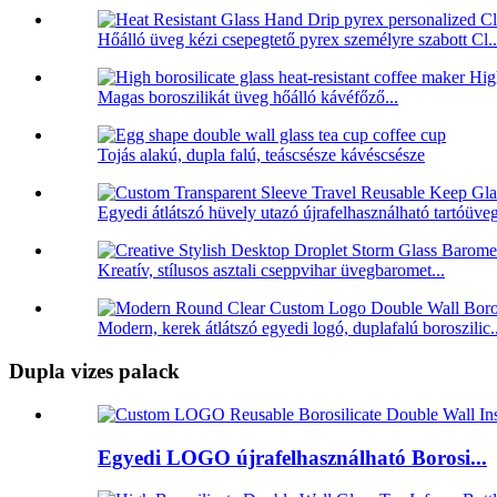
Hőálló üveg kézi csepegtető pyrex személyre szabott Cl..
Magas boroszilikát üveg hőálló kávéfőző...
Tojás alakú, dupla falú, teáscsésze kávéscsésze
Egyedi átlátszó hüvely utazó újrafelhasználható tartóüveg
Kreatív, stílusos asztali cseppvihar üvegbaromet...
Modern, kerek átlátszó egyedi logó, duplafalú boroszilic..
Dupla vizes palack
Egyedi LOGO újrafelhasználható Borosi...