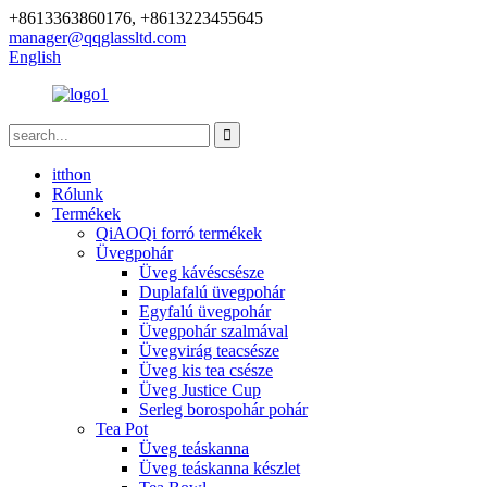
+8613363860176, +8613223455645
manager@qqglassltd.com
English
itthon
Rólunk
Termékek
QiAOQi forró termékek
Üvegpohár
Üveg kávéscsésze
Duplafalú üvegpohár
Egyfalú üvegpohár
Üvegpohár szalmával
Üvegvirág teacsésze
Üveg kis tea csésze
Üveg Justice Cup
Serleg borospohár pohár
Tea Pot
Üveg teáskanna
Üveg teáskanna készlet