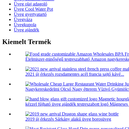
Üveg olaj adagoló
Üveg Cool Water Pot
Üveg gyertyatartó
Üvegváza
Üvegkupola
Üveg ajándék
Kiemelt Termék
Élelmiszer-minőségű testreszabható Amazon nagykeresk
2021 új érkezés rozsdamentes acél francia sajtó kávé...
Nagykereskedelmi Olcsó Nagy étterem Vízivó Gyümölcsl
kézzel fújható üveg ajándék testreszabott logó Mágneses ó
2019 új érkezés Sárkány alakú üveg borosüveg