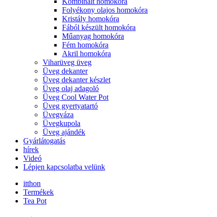
Kombinált homokóra
Folyékony olajos homokóra
Kristály homokóra
Fából készült homokóra
Műanyag homokóra
Fém homokóra
Akril homokóra
Viharüveg üveg
Üveg dekanter
Üveg dekanter készlet
Üveg olaj adagoló
Üveg Cool Water Pot
Üveg gyertyatartó
Üvegváza
Üvegkupola
Üveg ajándék
Gyárlátogatás
hírek
Videó
Lépjen kapcsolatba velünk
itthon
Termékek
Tea Pot