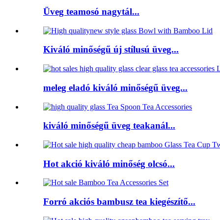
Üveg teamosó nagytál...
Kiváló minőségű új stílusú üveg...
meleg eladó kiváló minőségű üveg...
kiváló minőségű üveg teakanál...
Hot akció kiváló minőség olcsó...
Forró akciós bambusz tea kiegészítő...