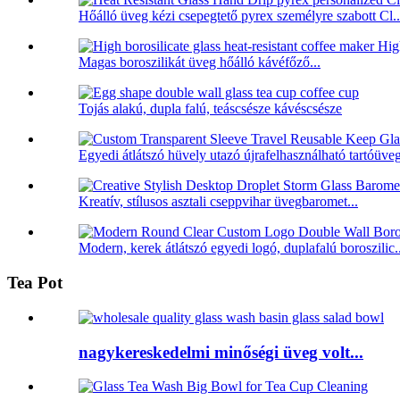
Hőálló üveg kézi csepegtető pyrex személyre szabott Cl..
Magas boroszilikát üveg hőálló kávéfőző...
Tojás alakú, dupla falú, teáscsésze kávéscsésze
Egyedi átlátszó hüvely utazó újrafelhasználható tartóüveg
Kreatív, stílusos asztali cseppvihar üvegbaromet...
Modern, kerek átlátszó egyedi logó, duplafalú boroszilic..
Tea Pot
nagykereskedelmi minőségi üveg volt...