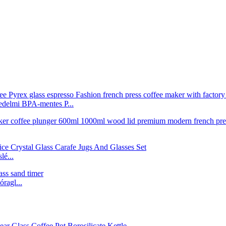
edelmi BPA-mentes P...
é...
ragl...