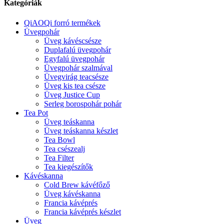
Kategóriák
QiAOQi forró termékek
Üvegpohár
Üveg kávéscsésze
Duplafalú üvegpohár
Egyfalú üvegpohár
Üvegpohár szalmával
Üvegvirág teacsésze
Üveg kis tea csésze
Üveg Justice Cup
Serleg borospohár pohár
Tea Pot
Üveg teáskanna
Üveg teáskanna készlet
Tea Bowl
Tea csészealj
Tea Filter
Tea kiegészítők
Kávéskanna
Cold Brew kávéfőző
Üveg kávéskanna
Francia kávéprés
Francia kávéprés készlet
Üveg