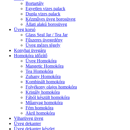
Bortartály
Egyetlen vizes palack
Dupla vizes palack
Kézműves üveg borosüveg
Állati alakú borosüveg
Üveg korsó
Glass Seal Jar / Tea Jar
Fűszeres üvegedény
Üveg mézes tégely
Konyhai üvegáru
Homokóra időzítő
Üveg Homokóra
Mangetic Homokóra
Tea Homokóra
Zuhany Homokóra
Kombinált homokóra
Folyékony olajos homokóra
Kristály homokóra
Fából készült homokóra
Műanyag homokóra
Fém homokóra
Akril homokóra
Viharüveg üveg
Üveg dekanter
Üveg dekanter készlet