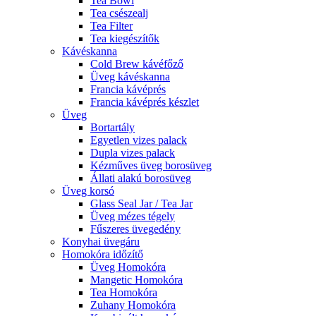
Tea Bowl
Tea csészealj
Tea Filter
Tea kiegészítők
Kávéskanna
Cold Brew kávéfőző
Üveg kávéskanna
Francia kávéprés
Francia kávéprés készlet
Üveg
Bortartály
Egyetlen vizes palack
Dupla vizes palack
Kézműves üveg borosüveg
Állati alakú borosüveg
Üveg korsó
Glass Seal Jar / Tea Jar
Üveg mézes tégely
Fűszeres üvegedény
Konyhai üvegáru
Homokóra időzítő
Üveg Homokóra
Mangetic Homokóra
Tea Homokóra
Zuhany Homokóra