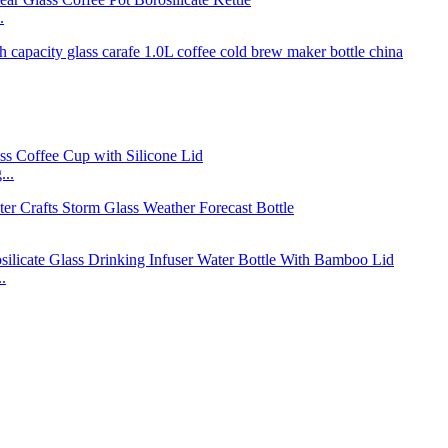
.
...
.