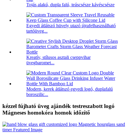
Tojás alakú, dupla falú, teáscsésze kávéscsésze
Egyedi átlátszó hüvely utazó újrafelhasználható
tartóüveg...
Kreatív, stílusos asztali cseppvihar
üvegbaromet...
Modern, kerek átlátszó egyedi logó, duplafalú
boroszilic...
kézzel fújható üveg ajándék testreszabott logó
Mágneses homokóra homok időzítő