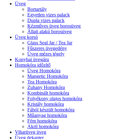
Üveg
Bortartály
Egyetlen vizes palack
Dupla vizes palack
Kézműves üveg borosüveg
Állati alakú borosüveg
Üveg korsó
Glass Seal Jar / Tea Jar
Fűszeres üvegedény
Üveg mézes tégely
Konyhai üvegáru
Homokóra időzítő
Üveg Homokóra
Mangetic Homokóra
Tea Homokóra
Zuhany Homokóra
Kombinált homokóra
Folyékony olajos homokóra
Kristály homokóra
Fából készült homokóra
Műanyag homokóra
Fém homokóra
Akril homokóra
Viharüveg üveg
Üveg dekanter