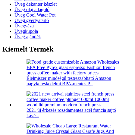
Üveg dekanter készlet
Üveg olaj adagoló
Üveg Cool Water Pot
Üveg gyertyatartó
Üvegváza
Üvegkupola
Üveg ajándék
Kiemelt Termék
Élelmiszer-minőségű testreszabható Amazon
nagykereskedelmi BPA-mentes P...
2021 új érkezés rozsdamentes acél francia sajtó
kávé...