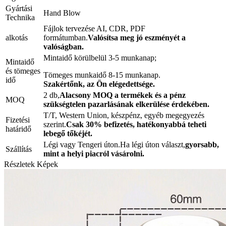
Gyártási
Hand Blow
Technika
Fájlok tervezése AI, CDR, PDF
alkotás
formátumban.
Valósítsa meg jó eszményét a
valóságban.
Mintaidő körülbelül 3-5 munkanap;
Mintaidő
és tömeges
Tömeges munkaidő 8-15 munkanap.
idő
Szakértőnk, az Ön elégedettsége.
2 db,
Alacsony MOQ a termékek és a pénz
MOQ
szükségtelen pazarlásának elkerülése érdekében.
T/T, Western Union, készpénz, egyéb megegyezés
Fizetési
szerint.
Csak 30% befizetés, hatékonyabbá teheti
határidő
lebegő tőkéjét.
Légi vagy Tengeri úton.Ha légi úton választ,
gyorsabb,
Szállítás
mint a helyi piacról vásárolni.
Részletek Képek