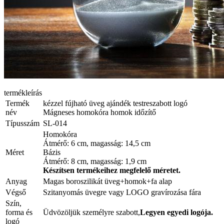
termékleírás
Termék
kézzel fújható üveg ajándék testreszabott logó
név
Mágneses homokóra homok időzítő
Típusszám
SL-014
Homokóra
Átmérő: 6 cm, magasság: 14,5 cm
Méret
Bázis
Átmérő: 8 cm, magasság: 1,9 cm
Készítsen termékeihez megfelelő méretet.
Anyag
Magas boroszilikát üveg+homok+fa alap
Végső
Szitanyomás üvegre vagy LOGO gravírozása fára
Szín,
forma és
Üdvözöljük személyre szabott,
Legyen egyedi logója.
logó