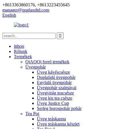
+8613363860176, +8613223455645
manager@qqglassltd.com
English
itthon
Rólunk
Termékek
QiAOQi forró termékek
Üvegpohár
Üveg kávéscsésze
Duplafalú üvegpohár
Egyfalú üvegpohár
Üvegpohár szalmával
Üvegvirág teacsésze
Üveg kis tea csésze
Üveg Justice Cup
Serleg borospohár pohár
Tea Pot
Üveg teáskanna
Üveg teáskanna készlet