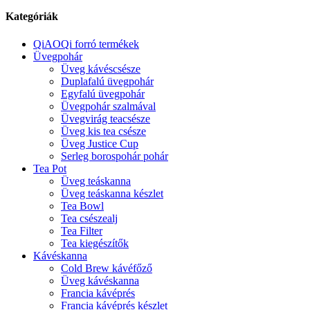
Kategóriák
QiAOQi forró termékek
Üvegpohár
Üveg kávéscsésze
Duplafalú üvegpohár
Egyfalú üvegpohár
Üvegpohár szalmával
Üvegvirág teacsésze
Üveg kis tea csésze
Üveg Justice Cup
Serleg borospohár pohár
Tea Pot
Üveg teáskanna
Üveg teáskanna készlet
Tea Bowl
Tea csészealj
Tea Filter
Tea kiegészítők
Kávéskanna
Cold Brew kávéfőző
Üveg kávéskanna
Francia kávéprés
Francia kávéprés készlet