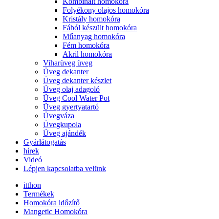
Kombinált homokóra
Folyékony olajos homokóra
Kristály homokóra
Fából készült homokóra
Műanyag homokóra
Fém homokóra
Akril homokóra
Viharüveg üveg
Üveg dekanter
Üveg dekanter készlet
Üveg olaj adagoló
Üveg Cool Water Pot
Üveg gyertyatartó
Üvegváza
Üvegkupola
Üveg ajándék
Gyárlátogatás
hírek
Videó
Lépjen kapcsolatba velünk
itthon
Termékek
Homokóra időzítő
Mangetic Homokóra