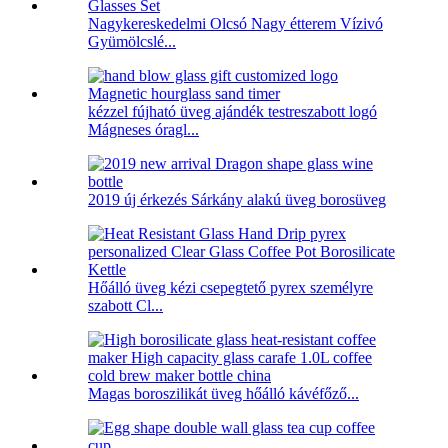
Nagykereskedelmi Olcsó Nagy étterem Vízivó
Gyümölcslé...
kézzel fújható üveg ajándék testreszabott logó
Mágneses óragl...
2019 új érkezés Sárkány alakú üveg borosüveg
Hőálló üveg kézi csepegtető pyrex személyre
szabott Cl...
Magas boroszilikát üveg hőálló kávéfőző...