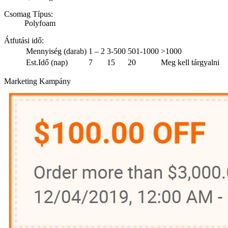
Csomag Típus:
Polyfoam
Átfutási idő
:
Mennyiség (darab)
1 – 2
3-500
501-1000
>1000
Est.Idő (nap)
7
15
20
Meg kell tárgyalni
Marketing Kampány