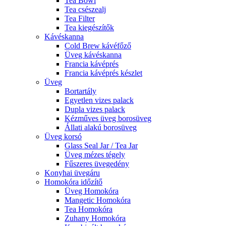
Tea Bowl
Tea csészealj
Tea Filter
Tea kiegészítők
Kávéskanna
Cold Brew kávéfőző
Üveg kávéskanna
Francia kávéprés
Francia kávéprés készlet
Üveg
Bortartály
Egyetlen vizes palack
Dupla vizes palack
Kézműves üveg borosüveg
Állati alakú borosüveg
Üveg korsó
Glass Seal Jar / Tea Jar
Üveg mézes tégely
Fűszeres üvegedény
Konyhai üvegáru
Homokóra időzítő
Üveg Homokóra
Mangetic Homokóra
Tea Homokóra
Zuhany Homokóra