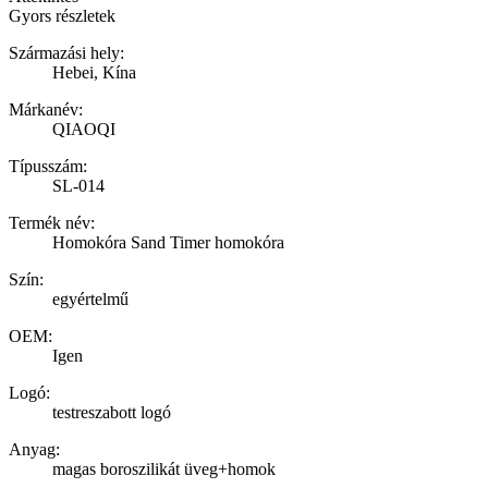
Gyors részletek
Származási hely:
Hebei, Kína
Márkanév:
QIAOQI
Típusszám:
SL-014
Termék név:
Homokóra Sand Timer homokóra
Szín:
egyértelmű
OEM:
Igen
Logó:
testreszabott logó
Anyag:
magas boroszilikát üveg+homok