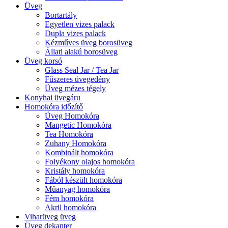
Üveg
Bortartály
Egyetlen vizes palack
Dupla vizes palack
Kézműves üveg borosüveg
Állati alakú borosüveg
Üveg korsó
Glass Seal Jar / Tea Jar
Fűszeres üvegedény
Üveg mézes tégely
Konyhai üvegáru
Homokóra időzítő
Üveg Homokóra
Mangetic Homokóra
Tea Homokóra
Zuhany Homokóra
Kombinált homokóra
Folyékony olajos homokóra
Kristály homokóra
Fából készült homokóra
Műanyag homokóra
Fém homokóra
Akril homokóra
Viharüveg üveg
Üveg dekanter