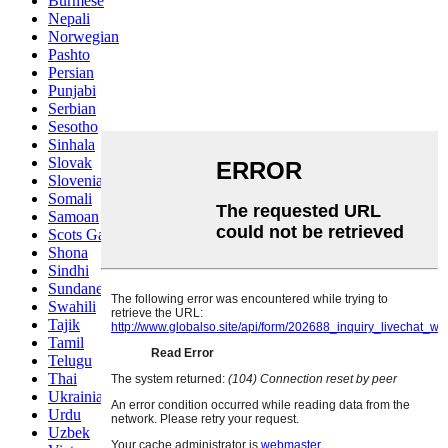
Burmese
Nepali
Norwegian
Pashto
Persian
Punjabi
Serbian
Sesotho
Sinhala
Slovak
Slovenian
Somali
Samoan
Scots Gaelic
Shona
Sindhi
Sundanese
Swahili
Tajik
Tamil
Telugu
Thai
Ukrainian
Urdu
Uzbek