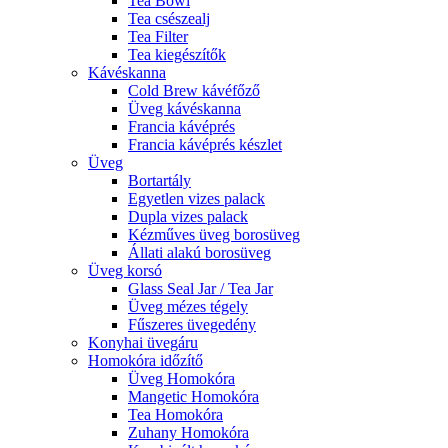
Tea Bowl
Tea csészealj
Tea Filter
Tea kiegészítők
Kávéskanna
Cold Brew kávéfőző
Üveg kávéskanna
Francia kávéprés
Francia kávéprés készlet
Üveg
Bortartály
Egyetlen vizes palack
Dupla vizes palack
Kézműves üveg borosüveg
Állati alakú borosüveg
Üveg korsó
Glass Seal Jar / Tea Jar
Üveg mézes tégely
Fűszeres üvegedény
Konyhai üvegáru
Homokóra időzítő
Üveg Homokóra
Mangetic Homokóra
Tea Homokóra
Zuhany Homokóra