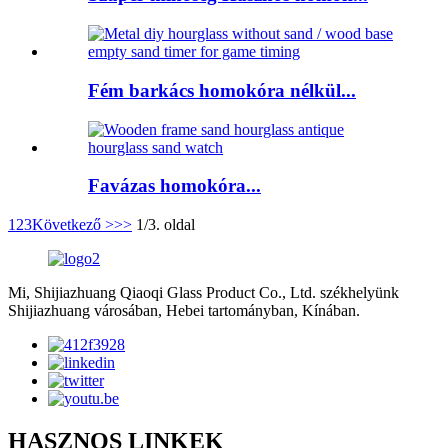
Fém barkács homokóra nélkül...
Favázas homokóra...
1
2
3
Következő >
>>
1/3. oldal
Mi, Shijiazhuang Qiaoqi Glass Product Co., Ltd. székhelyünk
Shijiazhuang városában, Hebei tartományban, Kínában.
HASZNOS LINKEK