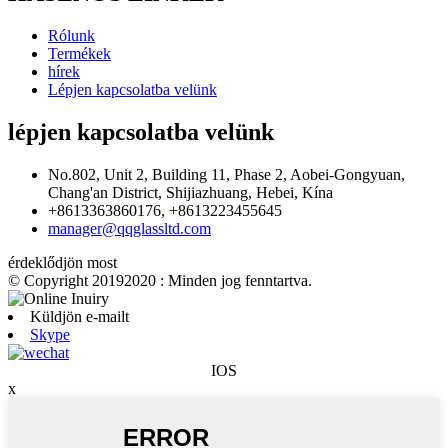
Rólunk
Termékek
hírek
Lépjen kapcsolatba velünk
lépjen kapcsolatba velünk
No.802, Unit 2, Building 11, Phase 2, Aobei-Gongyuan,
Chang'an District, Shijiazhuang, Hebei, Kína
+8613363860176, +8613223455645
manager@qqglassltd.com
érdeklődjön most
© Copyright 20192020 : Minden jog fenntartva.
Küldjön e-mailt
Skype
IOS
x