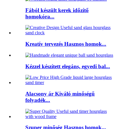
Fából készült kerek időzítő
homokóra...
Kreatív tervezés Hasznos homok...
Kézzel készített elegáns, egyedi bal...
Alacsony ár Kiváló minőségű
folyadék...
Szuper minőség Hasznos homok...