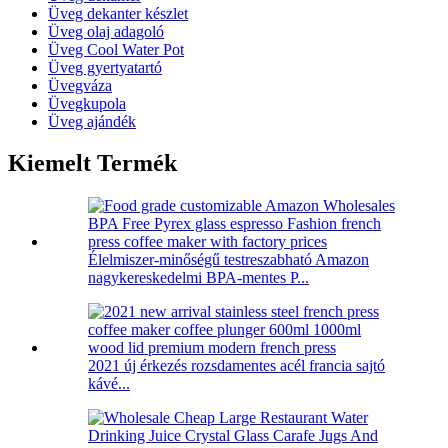
Üveg dekanter készlet
Üveg olaj adagoló
Üveg Cool Water Pot
Üveg gyertyatartó
Üvegváza
Üvegkupola
Üveg ajándék
Kiemelt Termék
Élelmiszer-minőségű testreszabható Amazon
nagykereskedelmi BPA-mentes P...
2021 új érkezés rozsdamentes acél francia sajtó
kávé...