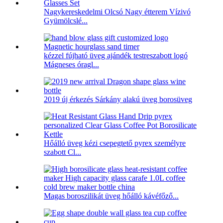
Nagykereskedelmi Olcsó Nagy étterem Vízivó
Gyümölcslé...
kézzel fújható üveg ajándék testreszabott logó
Mágneses óragl...
2019 új érkezés Sárkány alakú üveg borosüveg
Hőálló üveg kézi csepegtető pyrex személyre
szabott Cl...
Magas boroszilikát üveg hőálló kávéfőző...