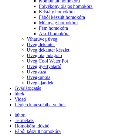
Kombinált homokóra
Folyékony olajos homokóra
Kristály homokóra
Fából készült homokóra
Műanyag homokóra
Fém homokóra
Akril homokóra
Viharüveg üveg
Üveg dekanter
Üveg dekanter készlet
Üveg olaj adagoló
Üveg Cool Water Pot
Üveg gyertyatartó
Üvegváza
Üvegkupola
Üveg ajándék
Gyárlátogatás
hírek
Videó
Lépjen kapcsolatba velünk
itthon
Termékek
Homokóra időzítő
Fából készült homokóra