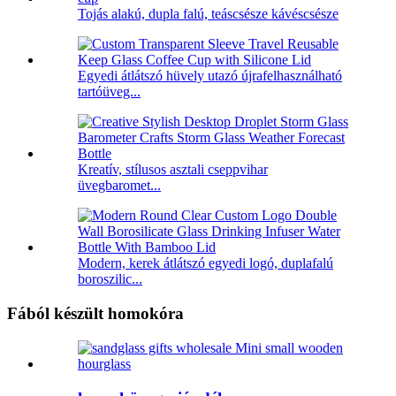
Tojás alakú, dupla falú, teáscsésze kávéscsésze
Egyedi átlátszó hüvely utazó újrafelhasználható
tartóüveg...
Kreatív, stílusos asztali cseppvihar
üvegbaromet...
Modern, kerek átlátszó egyedi logó, duplafalú
boroszilic...
Fából készült homokóra