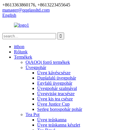
+8613363860176, +8613223455645
manager@qqglassltd.com
English
itthon
Rólunk
Termékek
QiAOQi forró termékek
Üvegpohár
Üveg kávéscsésze
Duplafalú üvegpohár
Egyfalú üvegpohár
Üvegpohár szalmával
Üvegvirág teacsésze
Üveg kis tea csésze
Üveg Justice Cup
Serleg borospohár pohár
Tea Pot
Üveg teáskanna
Üveg teáskanna készlet