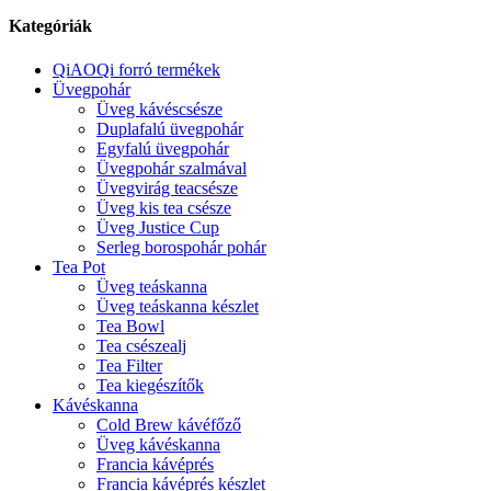
Kategóriák
QiAOQi forró termékek
Üvegpohár
Üveg kávéscsésze
Duplafalú üvegpohár
Egyfalú üvegpohár
Üvegpohár szalmával
Üvegvirág teacsésze
Üveg kis tea csésze
Üveg Justice Cup
Serleg borospohár pohár
Tea Pot
Üveg teáskanna
Üveg teáskanna készlet
Tea Bowl
Tea csészealj
Tea Filter
Tea kiegészítők
Kávéskanna
Cold Brew kávéfőző
Üveg kávéskanna
Francia kávéprés
Francia kávéprés készlet